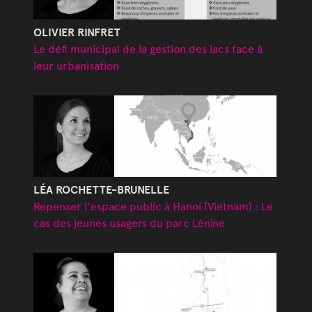
OLIVIER RINFRET
Le défi municipal de la gestion des lacs face à
leur urbanisation
LÉA ROCHETTE-BRUNELLE
Repenser l'espace public à Hanoi (Vietnam) : Le
cas des jeunes usagers du parc Lénine