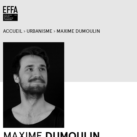
Jump to navigation
ACCUEIL
›
URBANISME
›
MAXIME DUMOULIN
VOUS
ÊTES
ICI
MAXIME
DUMOULIN