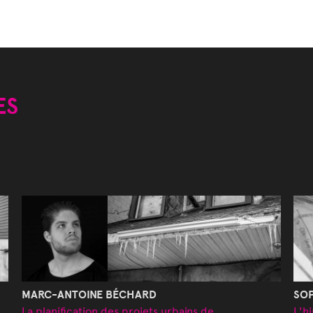
ES
MARC-ANTOINE BÉCHARD
SO
La planification des projets urbains de
L'h