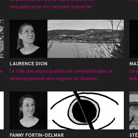
requalification en contexte industriel
LAURENCE DION
MA
a-
Le rôle des municipalités de centralité dans le
Le 
développement des régions du Québec
ind
FANNY FORTIN-DELMAR
STÉ