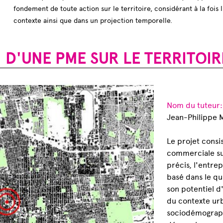
fondement de toute action sur le territoire, considérant à la fois 
contexte ainsi que dans un projection temporelle.
 D'UNE PME SUR LE TERRITOI
Nom du tuteur
Jean-Philippe 
Le projet consi
commerciale sur
précis, l'entre
basé dans le qu
son potentiel d
du contexte urb
sociodémograph