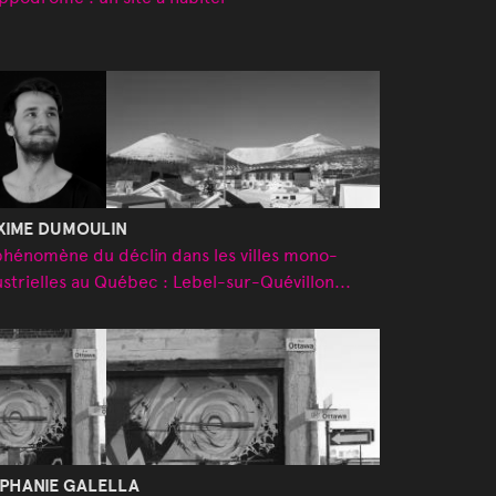
XIME DUMOULIN
phénomène du déclin dans les villes mono-
ustrielles au Québec : Lebel-sur-Quévillon...
PHANIE GALELLA