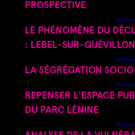
PROSPECTIVE
E
S
Lire la s
LE PHÉNOMÈNE DU DÉCL
I
: LEBEL-SUR-QUÉVILLO
C
Lire la s
I
LA SÉGRÉGATION SOCIO-
Lire la s
REPENSER L'ESPACE PUB
DU PARC LÉNINE
Lire la s
ANALYSE DE LA VULNÉRA