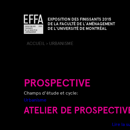
EXPOSITION DES FINISSANTS 2015
DE LA FACULTÉ DE L’AMÉNAGEMENT
DE L’UNIVERSITÉ DE MONTRÉAL
ACCUEIL
›
URBANISME
V
O
U
PROSPECTIVE
S
Champs d'étude et cycle:
Urbanisme
Ê
ATELIER DE PROSPECTIV
T
Lire la s