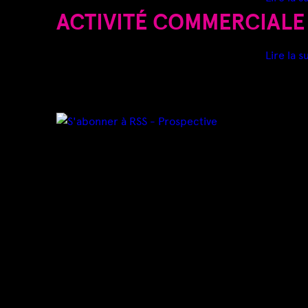
ACTIVITÉ COMMERCIALE
Lire la s
P
A
G
E
S