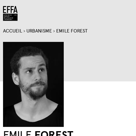
Jump to navigation
ACCUEIL
›
URBANISME
›
EMILE FOREST
VOUS
ÊTES
ICI
EMILE
FOREST