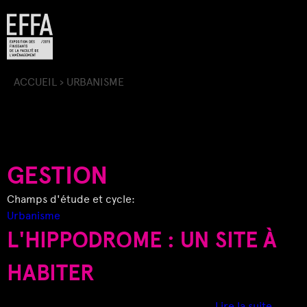
Jump to navigation
ACCUEIL
›
URBANISME
V
O
U
GESTION
S
Champs d'étude et cycle:
Urbanisme
Ê
L'HIPPODROME : UN SITE À
T
HABITER
E
d
Lire la suite