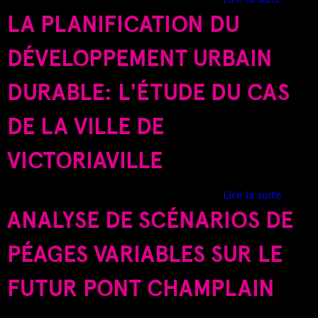
e
LA PLANIFICATION DU
S
L
'
DÉVELOPPEMENT URBAIN
I
h
i
DURABLE: L'ÉTUDE DU CAS
C
p
p
DE LA VILLE DE
I
o
d
VICTORIAVILLE
r
o
d
Lire la suite
m
e
ANALYSE DE SCÉNARIOS DE
e
L
:
a
PÉAGES VARIABLES SUR LE
u
p
n
l
FUTUR PONT CHAMPLAIN
s
a
i
n
t
d