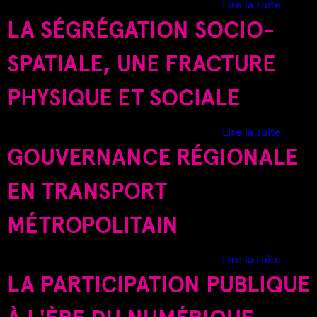
Lire la suite
i
e
e
LA SÉGRÉGATION SOCIO-
f
à
A
i
h
n
SPATIALE, UNE FRACTURE
c
a
a
a
b
l
PHYSIQUE ET SOCIALE
t
i
y
i
t
s
o
d
Lire la suite
e
e
n
e
GOUVERNANCE RÉGIONALE
r
d
d
L
e
u
a
EN TRANSPORT
s
d
s
c
é
é
MÉTROPOLITAIN
é
v
g
n
e
r
a
d
Lire la suite
l
é
r
e
LA PARTICIPATION PUBLIQUE
o
g
i
G
p
a
o
o
p
t