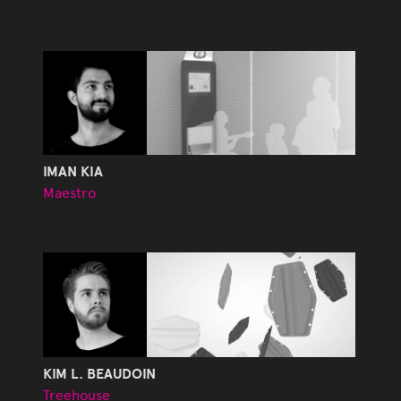
IMAN KIA
Maestro
KIM L. BEAUDOIN
Treehouse