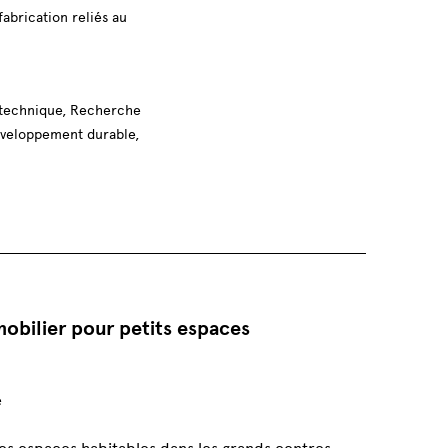
brication reliés au
 technique, Recherche
Développement durable,
bilier pour petits espaces
:
e
es espaces habitables dans les grands centres