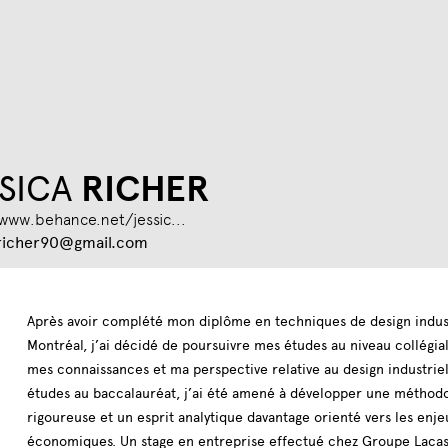
Jump to navigation
SICA
RICHER
/www.behance.net/jessic...
.richer90@gmail.com
Après avoir complété mon diplôme en techniques de design indus
Montréal, j’ai décidé de poursuivre mes études au niveau collégia
mes connaissances et ma perspective relative au design industriel
études au baccalauréat, j’ai été amené à développer une méthodol
rigoureuse et un esprit analytique davantage orienté vers les enje
économiques. Un stage en entreprise effectué chez Groupe Lacass