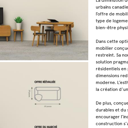
urbains canadi
l’offre de mobi
type de logemen
bien-être physi
Dans cette opt
mobilier conçue
restreint. Sa no
solution pragm
résidentiels en
dimensions redé
moderne. L’esth
la création d’u
De plus, conçue
durables et du s
encourager l’in
construction s’