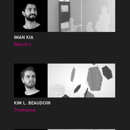
IMAN KIA
Maestro
KIM L. BEAUDOIN
Treehouse