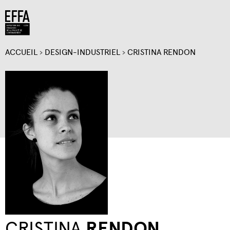
Jump to navigation
ACCUEIL
›
DESIGN-INDUSTRIEL
›
CRISTINA RENDON
VOUS
ÊTES
ICI
CRISTINA
RENDON