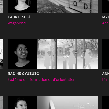
LAURIE AUBÉ
MYR
Wagabond
Acc
NADINE CYUZUZO
ANN
Système d’information et d’orientation
L'i