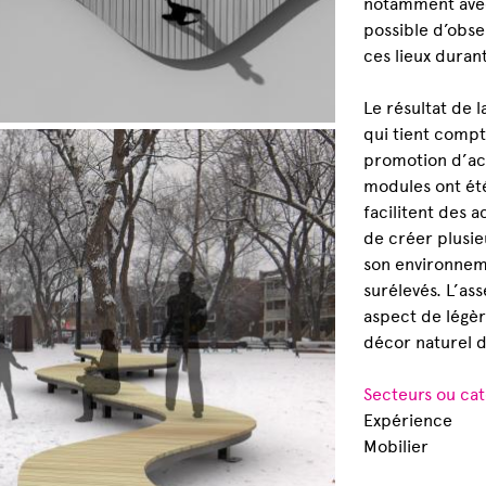
notamment avec 
possible d’obse
ces lieux duran
Le résultat de 
qui tient compte
promotion d’act
modules ont ét
facilitent des a
de créer plusie
son environnem
surélevés. L’as
aspect de légèr
décor naturel d
Secteurs ou cat
Expérience
Mobilier