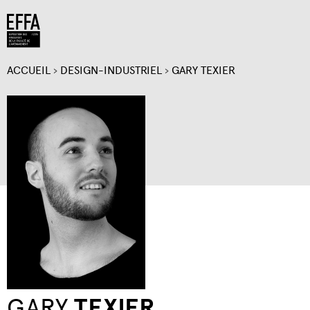
Jump to navigation
ACCUEIL
›
DESIGN-INDUSTRIEL
›
GARY TEXIER
VOUS
ÊTES
ICI
GARY
TEXIER