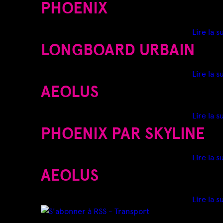
PHOENIX
E
S
Lire la s
LONGBOARD URBAIN
I
Lire la s
C
AEOLUS
I
Lire la s
PHOENIX PAR SKYLINE
Lire la s
AEOLUS
Lire la s