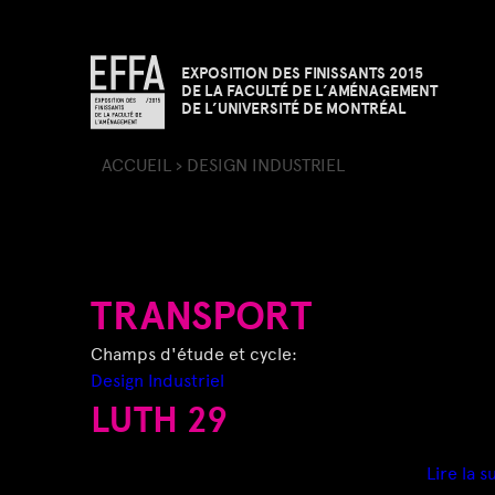
EXPOSITION DES FINISSANTS 2015
DE LA FACULTÉ DE L’AMÉNAGEMENT
DE L’UNIVERSITÉ DE MONTRÉAL
ACCUEIL
›
DESIGN INDUSTRIEL
V
O
U
TRANSPORT
S
Champs d'étude et cycle:
Design Industriel
Ê
LUTH 29
T
Lire la s