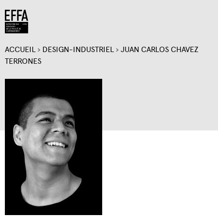
Jump to navigation
ACCUEIL
›
DESIGN-INDUSTRIEL
›
JUAN CARLOS CHAVEZ
VOUS
TERRONES
ÊTES
ICI