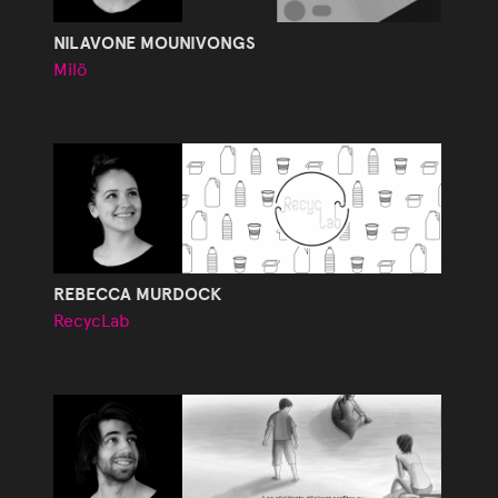
NILAVONE MOUNIVONGS
Milö
REBECCA MURDOCK
RecycLab