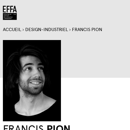
Jump to navigation
ACCUEIL
›
DESIGN-INDUSTRIEL
›
FRANCIS PION
VOUS
ÊTES
ICI
FRANCIS
PION