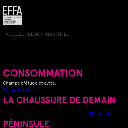
Jump to navigation
ACCUEIL
›
DESIGN INDUSTRIEL
V
O
U
CONSOMMATION
S
Champs d'étude et cycle:
Design Industriel
Ê
LA CHAUSSURE DE DEMAIN
T
d
Lire la suite
e
PÉNINSULE
E
L