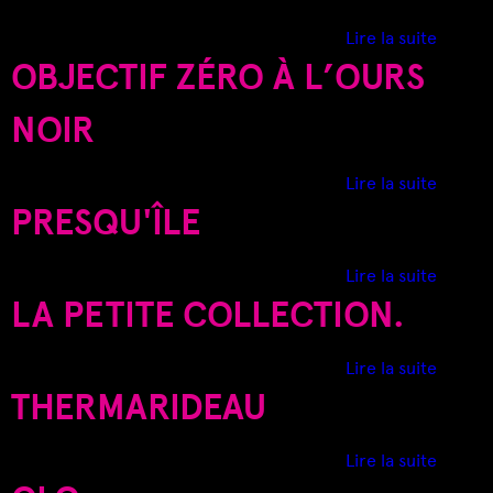
a
d
S
Lire la suite
c
e
OBJECTIF ZÉRO À L’OURS
h
P
I
a
é
NOIR
u
n
C
s
i
s
d
Lire la suite
n
I
u
e
PRESQU'ÎLE
s
r
O
u
e
b
l
d
Lire la suite
d
j
e
e
LA PETITE COLLECTION.
e
e
P
d
c
r
e
t
d
Lire la suite
e
m
i
e
THERMARIDEAU
s
a
f
L
q
i
z
a
u
d
Lire la suite
n
é
p
'
e
r
e