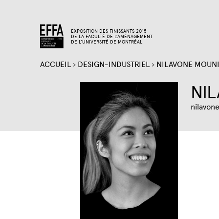
EXPOSITION DES FINISSANTS 2015
DE LA FACULTÉ DE L’AMÉNAGEMENT
DE L’UNIVERSITÉ DE MONTRÉAL
ACCUEIL
›
DESIGN-INDUSTRIEL
›
NILAVONE MOUN
VOUS
NI
ÊTES
nilavo
ICI