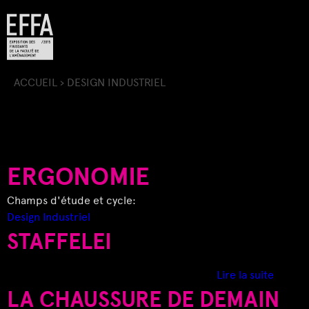
Jump to navigation
ACCUEIL
›
DESIGN INDUSTRIEL
V
O
U
ERGONOMIE
S
Champs d'étude et cycle:
Design Industriel
Ê
STAFFELEI
T
d
Lire la suite
e
LA CHAUSSURE DE DEMAIN
E
S