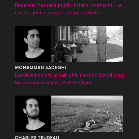
Repenser l'espace public à Hanoi (Vietnam) : Le
cas des jeunes usagers du parc Lénine
MOHAMMAD SADEGHI
L’environnement urbain et la marche à pied chez
les personnes âgées, Pointe-Claire
CHARLES TRUDEAU