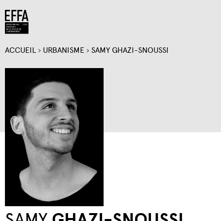
Jump to navigation
ACCUEIL
›
URBANISME
›
SAMY GHAZI-SNOUSSI
VOUS
ÊTES
ICI
SAMY
GHAZI-SNOUSSI