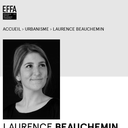
Jump to navigation
ACCUEIL
›
URBANISME
›
LAURENCE BEAUCHEMIN
VOUS
ÊTES
ICI
LAURENCE
BEAUCHEMIN