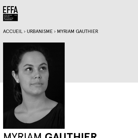
Jump to navigation
ACCUEIL
›
URBANISME
›
MYRIAM GAUTHIER
VOUS
ÊTES
ICI
MYRIAM
GAUTHIER