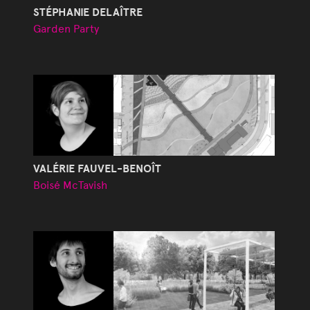
STÉPHANIE DELAÎTRE
Garden Party
VALÉRIE FAUVEL-BENOÎT
Boisé McTavish