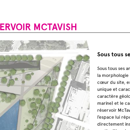
ERVOIR MCTAVISH
Sous tous se
Sous tous ses a
la morphologie 
cœur du site, e
unique et caract
caractère géolo
marine) et le c
réservoir McTav
l’espace lui ré
directement ins