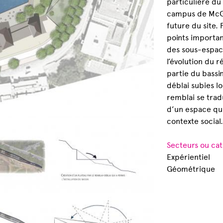
particulière du
campus de McGil
future du site. 
points important
des sous-espaces
l’évolution du 
partie du bassin
déblai subies l
remblai se tradu
d’un espace qui
contexte social
Secteurs ou cat
Expérientiel
Géométrique