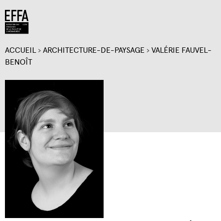
Jump to navigation
ACCUEIL
›
ARCHITECTURE-DE-PAYSAGE
›
VALÉRIE FAUVEL-
VOUS
BENOÎT
ÊTES
ICI