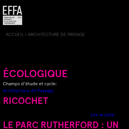
Jump to navigation
ACCUEIL
›
ARCHITECTURE DE PAYSAGE
V
O
U
ÉCOLOGIQUE
S
Champs d'étude et cycle:
Architecture de Paysage
Ê
RICOCHET
T
d
Lire la suite
e
LE PARC RUTHERFORD : UN
E
R