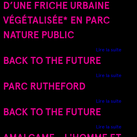
D’UNE FRICHE URBAINE
f
h
N
o
e
U
VÉGÉTALISÉE* EN PARC
r
t
O
d
S
NATURE PUBLIC
:
U
n
d
Lire la suite
m
e
BACK TO THE FUTURE
i
P
l
l
d
Lire la suite
l
a
e
PARC RUTHEFORD
i
n
B
e
d
A
u
e
d
Lire la suite
C
d
r
e
BACK TO THE FUTURE
K
e
é
P
T
r
h
a
O
d
Lire la suite
e
a
r
T
e
n
b
c