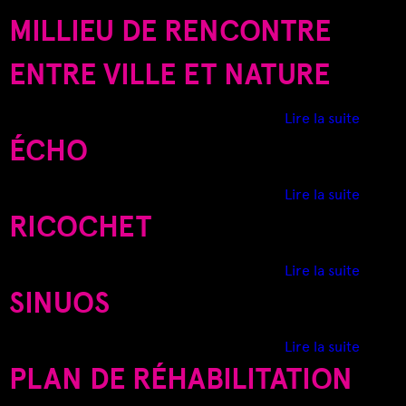
i
MILLIEU DE RENCONTRE
S
c
o
ENTRE VILLE ET NATURE
I
c
h
d
C
Lire la suite
e
e
ÉCHO
t
L
I
e
d
Lire la suite
p
e
RICOCHET
a
É
r
c
c
d
Lire la suite
h
R
e
SINUOS
o
u
R
t
i
d
Lire la suite
h
c
e
PLAN DE RÉHABILITATION
e
o
S
r
c
I