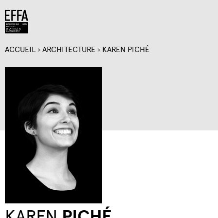
Jump to navigation
ACCUEIL
›
ARCHITECTURE
›
KAREN PICHÉ
VOUS
ÊTES
ICI
KAREN
PICHÉ