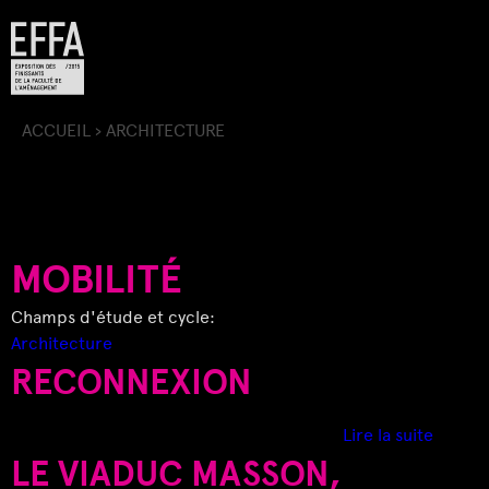
Jump to navigation
ACCUEIL
›
ARCHITECTURE
V
O
U
MOBILITÉ
S
Champs d'étude et cycle:
Architecture
Ê
RECONNEXION
T
d
Lire la suite
e
LE VIADUC MASSON,
E
R