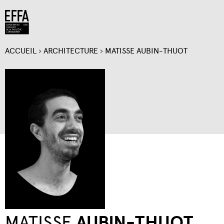
Jump to navigation
ACCUEIL
›
ARCHITECTURE
›
MATISSE AUBIN-THUOT
VOUS
ÊTES
ICI
MATISSE
AUBIN-THUOT