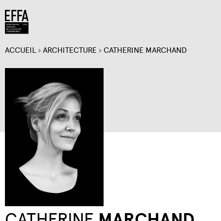
Jump to navigation
ACCUEIL
›
ARCHITECTURE
›
CATHERINE MARCHAND
VOUS
ÊTES
ICI
CATHERINE
MARCHAND