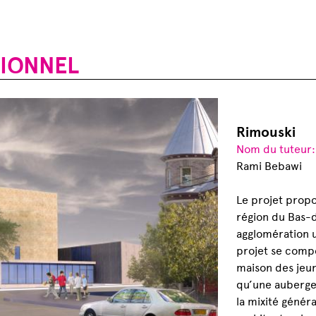
TIONNEL
Rimouski
Nom du tuteur
Rami Bebawi
Le projet propo
région du Bas-d
agglomération u
projet se compo
maison des jeun
qu’une auberge 
la mixité géné