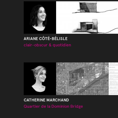
ARIANE CÔTÉ-BÉLISLE
clair-obscur & quotidien
CATHERINE MARCHAND
Quartier de la Dominion Bridge