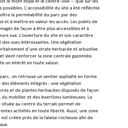
it le mont Royal et le centre-ville — que sur les
 possibles. L’accessibilité du site a été réfléchie
oître la perméabilité du parc par des
l et à mettre en valeur les accès. Les points de
nagés de façon à être plus accessibles et à
leure vue. L’ouverture du site et son caractère
 des vues intéressantes. Une végétation
itairement d’une strate herbacée et arbustive
e et vient renforcer la zone centrale gazonnée.
te un intérêt en toute saison.
u parc, on retrouve un sentier asphalté en forme
 des éléments intégrés : une végétation
res et de plantes herbacées disposés de façon
, du mobilier et des insertions lumineuses. La
 située au centre du terrain permet de
entes activités en toute liberté. Aussi, une zone
 est créée près de la falaise rocheuse afin de
aux.