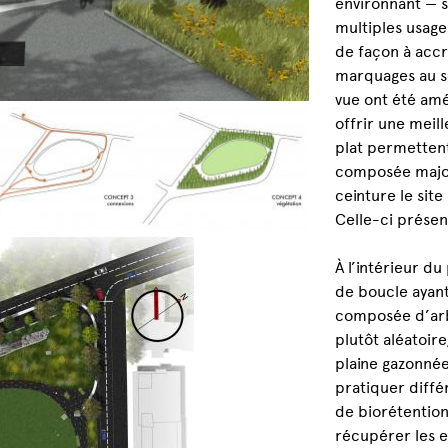
environnant — so
multiples usages
de façon à accr
marquages au so
vue ont été amé
offrir une meil
plat permettent
composée major
ceinture le sit
Celle-ci présen
À l’intérieur d
de boucle ayant
composée d’arb
plutôt aléatoire
plaine gazonnée
pratiquer différ
de biorétention
récupérer les e