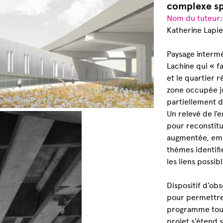
complexe sp
Nom du tuteur
Katherine Lapi
Paysage intermé
Lachine qui « fa
et le quartier r
zone occupée ju
partiellement d
Un relevé de l’e
pour reconstitu
augmentée, empr
thèmes identifi
les liens possib
Dispositif d’ob
pour permettre 
programme tout
projet s’étend 