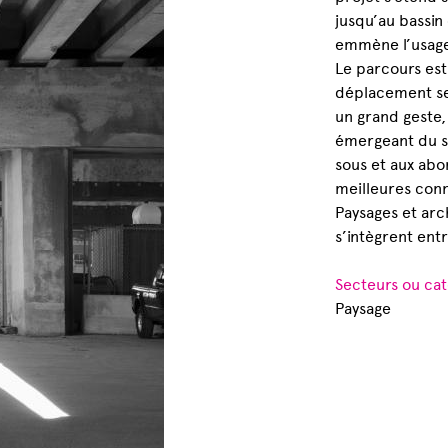
jusqu’au bassin 
emmène l’usager
Le parcours est
déplacement se
un grand geste
émergeant du so
sous et aux abo
meilleures conn
Paysages et arc
s’intègrent entr
Secteurs ou cat
Paysage