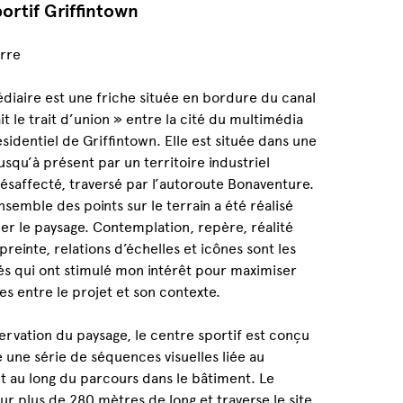
ortif Griffintown
:
erre
diaire est une friche située en bordure du canal
it le trait d’union » entre la cité du multimédia
ésidentiel de Griffintown. Elle est située dans une
squ’à présent par un territoire industriel
ésaffecté, traversé par l’autoroute Bonaventure.
nsemble des points sur le terrain a été réalisé
er le paysage. Contemplation, repère, réalité
einte, relations d’échelles et icônes sont les
és qui ont stimulé mon intérêt pour maximiser
les entre le projet et son contexte.
servation du paysage, le centre sportif est conçu
une série de séquences visuelles liée au
 au long du parcours dans le bâtiment. Le
sur plus de 280 mètres de long et traverse le site