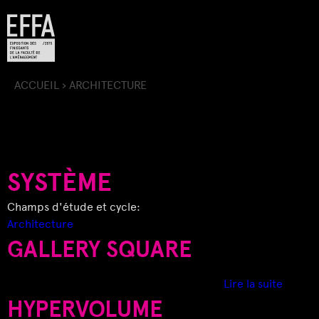
Jump to navigation
ACCUEIL
›
ARCHITECTURE
V
O
U
SYSTÈME
S
Champs d'étude et cycle:
Architecture
Ê
GALLERY SQUARE
T
d
Lire la suite
e
HYPERVOLUME
E
G