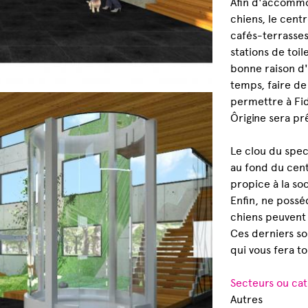
Afin d'accommod
chiens, le cent
cafés-terrasses
stations de toil
bonne raison d'
temps, faire de
permettre à Fid
Ôrigine sera prê
Le clou du spec
au fond du cen
propice à la soc
Enfin, ne poss
chiens peuvent 
Ces derniers so
qui vous fera t
Secteurs ou cat
Autres