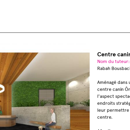
Centre cani
Nom du tuteur
Rabah Bousbac
Aménagé dans un
centre canin Ôr
l'aspect specta
endroits stratég
leur permettre 
centre.